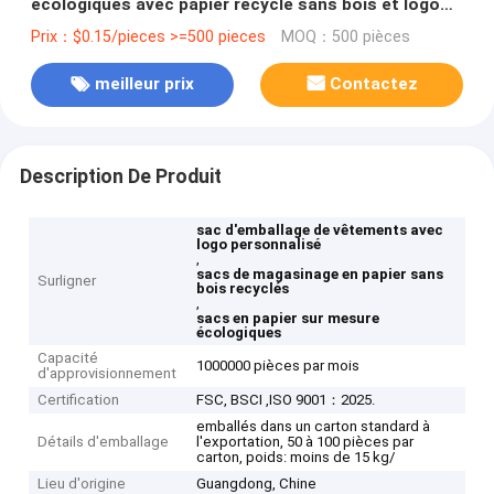
écologiques avec papier recyclé sans bois et logo
personnalisé
Prix：$0.15/pieces >=500 pieces
MOQ：500 pièces
meilleur prix
Contactez
Description De Produit
sac d'emballage de vêtements avec
logo personnalisé
,
sacs de magasinage en papier sans
Surligner
bois recyclés
,
sacs en papier sur mesure
écologiques
Capacité
1000000 pièces par mois
d'approvisionnement
Certification
FSC, BSCI ,ISO 9001：2025.
emballés dans un carton standard à
Détails d'emballage
l'exportation, 50 à 100 pièces par
carton, poids: moins de 15 kg/
Lieu d'origine
Guangdong, Chine