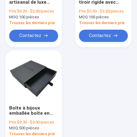
artisanal de luxe
tiroir rigide avec
Boîte pliable rigide
industriel tiroir carré
insert en mousse
Prix:
$0.20 - $2.00/pieces
Prix:
$0.50 - $3.20/pieces
Rose préservée boîte
MOQ:
boîtes de empaquetage de bijoux
100 pièces
MOQ:
100 pièces
cadeau
Trouvez les derniers prix
Trouvez les derniers prix
Boîte à lettres en papier
Contactez
Contactez
boîtes de empaquetage cosmétiques
sacs à provisions de papier
Boîte d'emballage à tubes
Boîte à bijoux
emballée boîte en
papier noir avec
Prix:
$0.30 - $3.00/pieces
tiroirs et logo à
MOQ:
500 pièces
timbre d'or
Trouvez les derniers prix