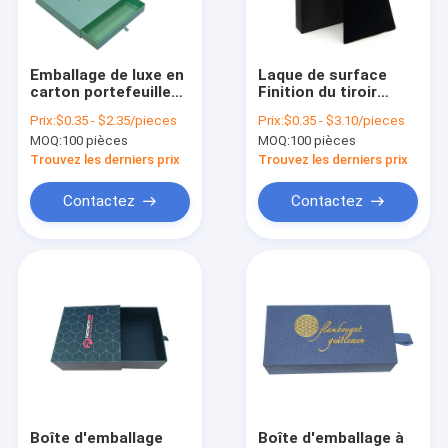
Visite de l'usine
Contrôle de la qualité
Emballage de luxe en
Laque de surface
carton portefeuille
Finition du tiroir
Nous contacter
boîte de tiroir boîte
Boîte d'emballage
Prix:
$0.35 - $2.35/pieces
Prix:
$0.35 - $3.10/pieces
cadeau en papier
pour le bracelet de
MOQ:
100 pièces
MOQ:
100 pièces
Emballage logo
collier d'anneau noir
Nouvelles
personnalisé
Trouvez les derniers prix
Trouvez les derniers prix
Les affaires
Contactez
Contactez
Boîtes d'emballage pour cadeaux
Boîte d'emballage magnétique
Boîte d'emballage de tiroir
couvercle et boîte basse
Boîte d'emballage
Boîte d'emballage à