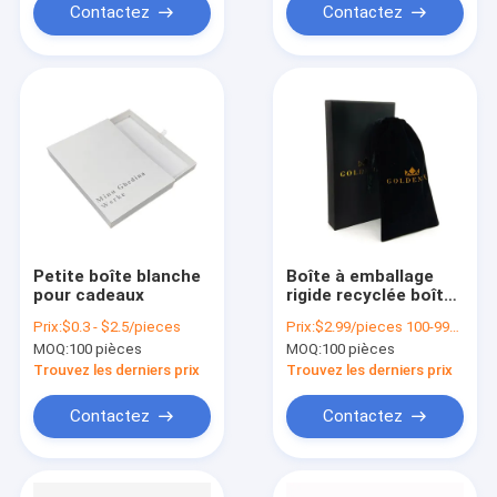
Contactez
Contactez
Petite boîte blanche
Boîte à emballage
pour cadeaux
rigide recyclée boîte
à bijoux noire avec
Prix:
$0.3 - $2.5/pieces
Prix:
$2.99/pieces 100-999 pieces
sac et poche
MOQ:
100 pièces
MOQ:
100 pièces
Trouvez les derniers prix
Trouvez les derniers prix
Contactez
Contactez