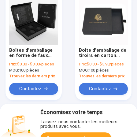
Boîtes d'emballage
Boîte d'emballage de
en forme de faux
tiroirs en carton
livre en papier
texture
Prix:
$0.30 - $3.00/pieces
Prix:
$0.30 - $3.98/pieces
personnalisée boîtes
MOQ:
100 pièces
MOQ:
100 pièces
de carton noires
Trouvez les derniers prix
Trouvez les derniers prix
Contactez
Contactez
Économisez votre temps
Laissez-nous contacter les meilleurs
produits avec vous.