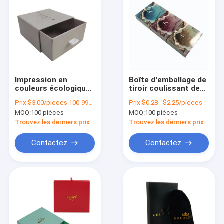
Impression en
Boîte d'emballage de
couleurs écologique
tiroir coulissant de
Boîte cadeau Eco
taille personnalisée
Prix:
$3.00/pieces 100-999 pieces
Prix:
$0.28 - $2.25/pieces
Friendly Emballage
MOQ:
100 pièces
MOQ:
100 pièces
Boîte de papier de
tiroir de taille
Trouvez les derniers prix
Trouvez les derniers prix
personnalisée
Contactez
Contactez
À la maison
Produits
À propos de nous