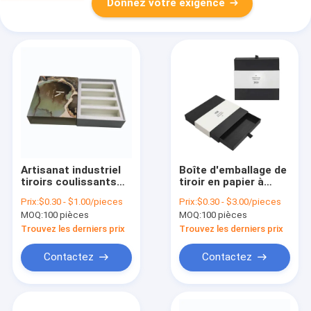
Donnez votre exigence
Artisanat industriel
Boîte d'emballage de
tiroirs coulissants
tiroir en papier à
Boîtes cadeaux
bijoux Noir boîte à
Prix:
$0.30 - $1.00/pieces
Prix:
$0.30 - $3.00/pieces
papier rouge à lèvres
glissière en boîte
MOQ:
100 pièces
MOQ:
100 pièces
emballage de baume
d'emballage Logo
à lèvres
personnalisé
Trouvez les derniers prix
Trouvez les derniers prix
Contactez
Contactez