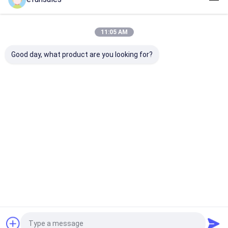
Nos Catégories
11:05 AM
Good day, what product are you looking for?
Boîtes d'emballage
Boîte d'emballage
Boîte d'emball
pour cadeaux
magnétique
tiroir
Aperçu
Au sujet de
Contactez-
Desktop
nous
nous
Site
Plan du
Politique en matière de protection de
site
la vie privée
Qualité
Boîtes d'emballage pour cadeaux
Usine De Chine.Copyright
© 2026 Dongguan Efun Electronic Technology Co., Ltd. All Rights
Reserved.