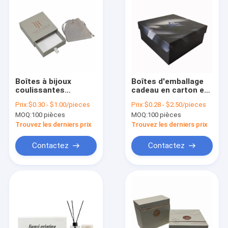
Boîtes à bijoux
Boîtes d'emballage
coulissantes
cadeau en carton en
recyclables
couverture dure
Prix:
$0.30 - $1.00/pieces
Prix:
$0.28 - $2.50/pieces
Carton imprimé pour
MOQ:
100 pièces
MOQ:
100 pièces
l'acceptation du logo
personnalisé
Trouvez les derniers prix
Trouvez les derniers prix
Contactez
Contactez
À la maison
Produits
À propos de nous