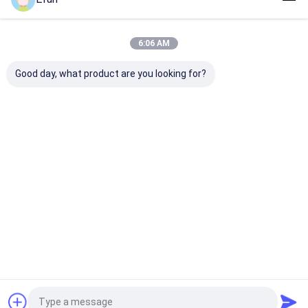
Nos Catégories
6:06 AM
Good day, what product are you looking for?
Boîtes d'emballage
Boîte d'emballage
Boîte d'emball
pour cadeaux
magnétique
tiroir
Aperçu
Au sujet de
Contactez-
Desktop
nous
nous
Site
Plan du
Politique en matière de protection de
site
la vie privée
Qualité
Boîtes d'emballage pour cadeaux
Usine De Chine.Copyright
© 2026 Dongguan Efun Electronic Technology Co., Ltd. All Rights
Reserved.