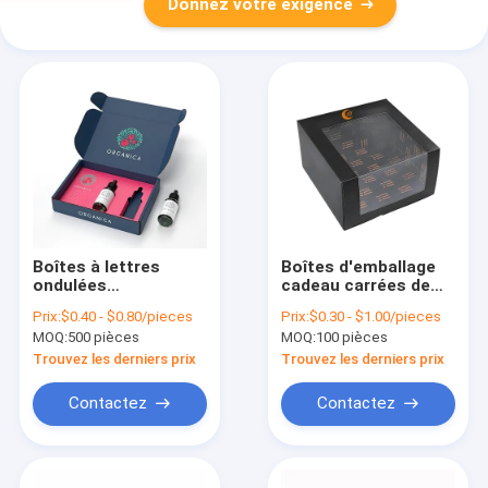
Donnez votre exigence
Boîtes à lettres
Boîtes d'emballage
ondulées
cadeau carrées de
personnalisées
vernis boîtes
Prix:
$0.40 - $0.80/pieces
Prix:
$0.30 - $1.00/pieces
écologiques pour les
d'emballage de
MOQ:
500 pièces
MOQ:
100 pièces
emballages
casquette de
cosmétiques et de
baseball en papier
Trouvez les derniers prix
Trouvez les derniers prix
vêtements
pliable
Contactez
Contactez