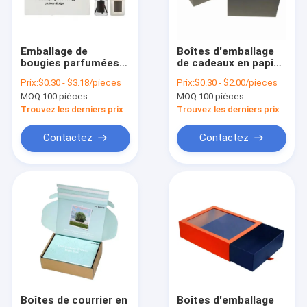
Visite de l'usine
Contrôle de la qualité
Emballage de
Boîtes d'emballage
bougies parfumées
de cadeaux en papier
Nous contacter
recyclées pour
de taille
Prix:
$0.30 - $3.18/pieces
Prix:
$0.30 - $2.00/pieces
diffuseur de roseau
personnalisée Boîtes
MOQ:
100 pièces
MOQ:
100 pièces
aromathérapeutique
d'emballage de thé et
Nouvelles
de café en carton
Trouvez les derniers prix
Trouvez les derniers prix
Les affaires
Contactez
Contactez
Boîtes d'emballage pour cadeaux
Boîte d'emballage magnétique
Boîte d'emballage de tiroir
couvercle et boîte basse
Boîtes de courrier en
Boîtes d'emballage