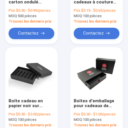
carton ondulé
cadeaux à couture
Boîte pliable rigide
personnalisées
rectangulaire avec
Prix:
$0.30 - $0.99/pieces
Prix:
$0.19 - $0.65/pieces
certifiées FSC
doublure en carton
MOQ:
boîtes de empaquetage de bijoux
500 pièces
MOQ:
100 pièces
Trouvez les derniers prix
Trouvez les derniers prix
Boîte à lettres en papier
Contactez
Contactez
boîtes de empaquetage cosmétiques
sacs à provisions de papier
Boîte d'emballage à tubes
Boîte cadeau en
Boîtes d'emballage
papier noir sur
pour cadeaux de
mesure avec insert
perruque à cheveux
Prix:
$0.30 - $3.00/pieces
Prix:
$0.30 - $1.00/pieces
en mousse pour les
noirs boîtes
MOQ:
100 pièces
MOQ:
100 pièces
emballages de
d'emballage de tiroir
parfums
Trouvez les derniers prix
Trouvez les derniers prix