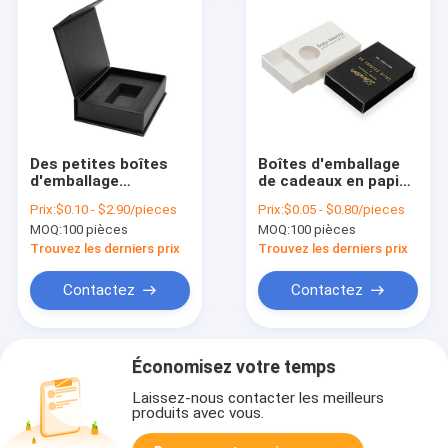
Des petites boîtes
Boîtes d'emballage
d'emballage
de cadeaux en papier
magnétiques
d'art Boîtes
Prix:
$0.10 - $2.90/pieces
Prix:
$0.05 - $0.80/pieces
personnalisées pour
d'allumettes en style
MOQ:
100 pièces
MOQ:
100 pièces
l'emballage de
tiroir coulissant
bouteilles de
Boîte à imprimer en
Trouvez les derniers prix
Trouvez les derniers prix
cosmétiques et de
feuille d'or
parfums
Contactez
Contactez
Économisez votre temps
Laissez-nous contacter les meilleurs
produits avec vous.