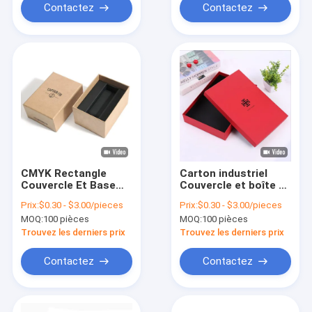
Contactez
Contactez
CMYK Rectangle
Carton industriel
Couvercle Et Base
Couvercle et boîte de
Boîte en carton Boîte
base Chaussures
Prix:
$0.30 - $3.00/pieces
Prix:
$0.30 - $3.00/pieces
d'emballage de
Sweaters Vêtements
MOQ:
100 pièces
MOQ:
100 pièces
montre de poignet
Boîtes d'emballage
vide
Trouvez les derniers prix
Trouvez les derniers prix
Contactez
Contactez