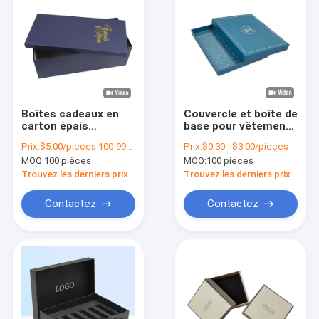
Boîtes cadeaux en
Couvercle et boîte de
carton épais
base pour vêtements
personnalisées pour
sur mesure 2 boîtes
Prix:
$5.00/pieces 100-999 pieces
Prix:
$0.30 - $3.00/pieces
les bouteilles de vin
de carton rigides
MOQ:
100 pièces
MOQ:
100 pièces
avec couvercles
Trouvez les derniers prix
Trouvez les derniers prix
Contactez
Contactez
À la maison
Produits
À propos de nous