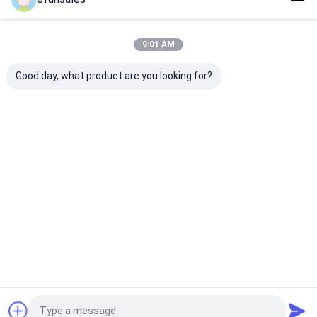
Nos Catégories
9:01 AM
Good day, what product are you looking for?
Boîtes d'emballage
Boîte d'emballage
Boîte d'emball
pour cadeaux
magnétique
tiroir
Aperçu
Au sujet de
Contactez-
Desktop
nous
nous
Site
Plan du
Politique en matière de protection de
site
la vie privée
Qualité
Boîtes d'emballage pour cadeaux
Usine De Chine.Copyright
© 2026 Dongguan Efun Electronic Technology Co., Ltd. All Rights
Reserved.