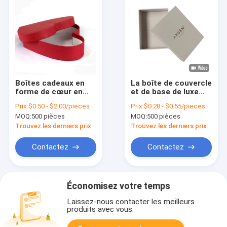
Boîtes cadeaux en
La boîte de couvercle
forme de cœur en
et de base de luxe
papier coloré
157g de papier d'art
Prix:
$0.50 - $2.00/pieces
Prix:
$0.28 - $0.55/pieces
personnalisable avec
1000g de carton de
MOQ:
500 pièces
MOQ:
500 pièces
finition vernis
bijoux blancs
Trouvez les derniers prix
Trouvez les derniers prix
Contactez
Contactez
Économisez votre temps
Laissez-nous contacter les meilleurs
produits avec vous.