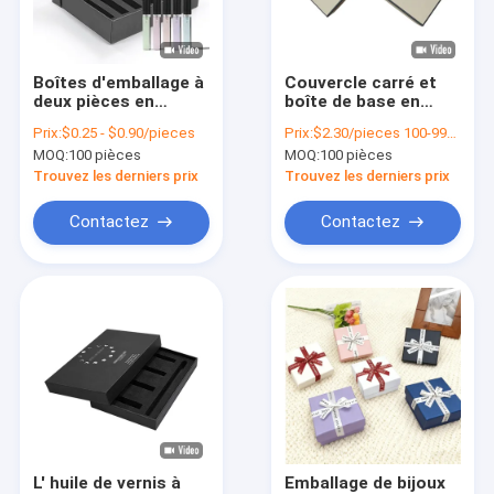
Visite de l'usine
Contrôle de la qualité
Boîtes d'emballage à
Couvercle carré et
deux pièces en
boîte de base en
Nous contacter
carton
feuille chaude / UV /
Prix:
$0.25 - $0.90/pieces
Prix:
$2.30/pieces 100-999 pieces
vernis Finition rigide
MOQ:
100 pièces
MOQ:
100 pièces
boîtes cadeaux avec
Nouvelles
couvercles
Trouvez les derniers prix
Trouvez les derniers prix
Les affaires
Contactez
Contactez
Boîtes d'emballage pour cadeaux
Boîte d'emballage magnétique
Boîte d'emballage de tiroir
couvercle et boîte basse
L' huile de vernis à
Emballage de bijoux