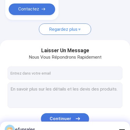
estampage pour
l'emballage cadeau
Contactez
Regardez plus
Laisser Un Message
Nous Vous Répondrons Rapidement
Continuer
efunsales