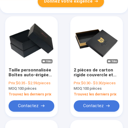
Donnez votre exigence
Taille personnalisée
2 pièces de carton
Boîtes auto-érigées
rigide couvercle et
recyclées LED Light
boîte de base avec la
Prix:
$0.35 - $2.59/pieces
Prix:
$0.30 - $3.30/pieces
Watch Box Emballage
stratification matte
MOQ:
100 pièces
MOQ:
100 pièces
cadeau
et l'emboutissage
d'éponge
Trouvez les derniers prix
Trouvez les derniers prix
Contactez
Contactez