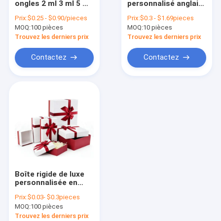
ongles 2 ml 3 ml 5 ml
personnalisé anglais
Boîte pliable rigide
Flasque de parfum en
nœud ruban ciel et
Prix:
$0.25 - $0.90/pieces
Prix:
$0.3 - $1.69pieces
papier rigide Boîte d'
terre boîte carrée
MOQ:
boîtes de empaquetage de bijoux
100 pièces
MOQ:
10 pièces
emballage avec
élégante couverture
couvercle détachable
en carton pour
Trouvez les derniers prix
Trouvez les derniers prix
boucles d'oreilles
Boîte à lettres en papier
bagues boîtes
Contactez
Contactez
boîtes de empaquetage cosmétiques
sacs à provisions de papier
Boîte d'emballage à tubes
Boîte rigide de luxe
personnalisée en
usine avec couvercle
Prix:
$0.03- $0.3pieces
en carton couché,
MOQ:
100 pièces
avec pelliculage mat,
gaufrage et
Trouvez les derniers prix