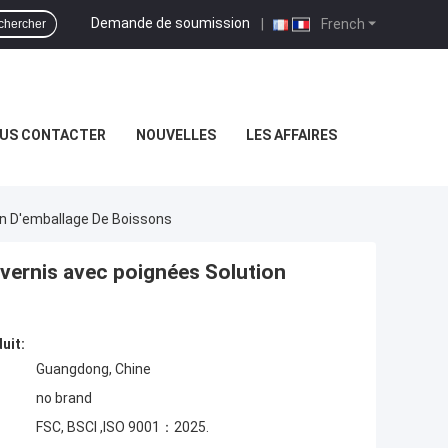
Demande de soumission
|
French
chercher
US CONTACTER
NOUVELLES
LES AFFAIRES
on D'emballage De Boissons
d vernis avec poignées Solution
uit:
Guangdong, Chine
no brand
FSC, BSCI ,ISO 9001：2025.