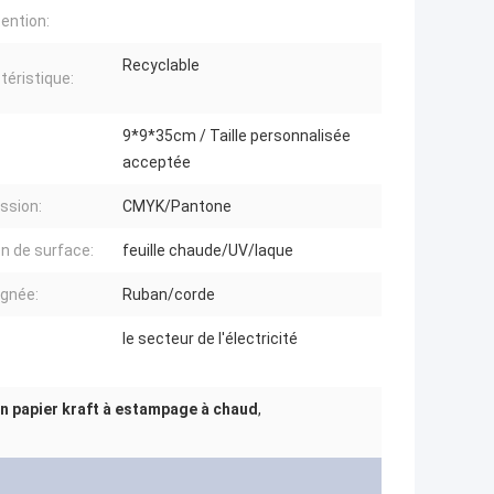
ention:
Recyclable
téristique:
9*9*35cm / Taille personnalisée
acceptée
ssion:
CMYK/Pantone
on de surface:
feuille chaude/UV/laque
ignée:
Ruban/corde
le secteur de l'électricité
en papier kraft à estampage à chaud
,