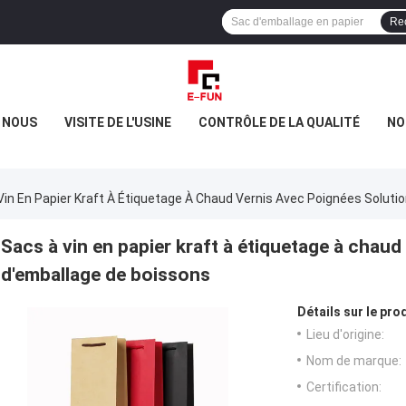
Re
E NOUS
VISITE DE L'USINE
CONTRÔLE DE LA QUALITÉ
NO
Vin En Papier Kraft À Étiquetage À Chaud Vernis Avec Poignées Soluti
Sacs à vin en papier kraft à étiquetage à chau
d'emballage de boissons
Détails sur le prod
Lieu d'origine:
Nom de marque:
Certification: