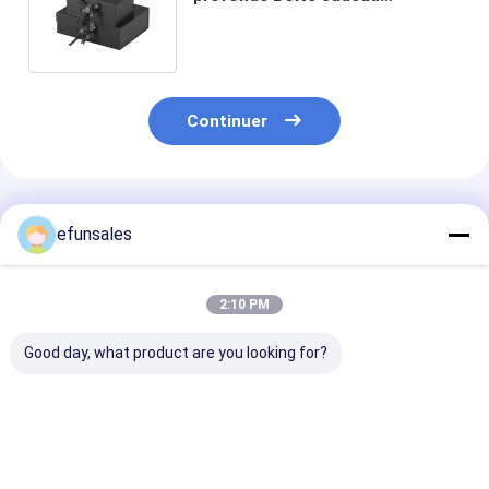
magnétique pliable avec design
de cravate à ruban
Continuer
Produits Recommandés
efunsales
2:10 PM
Good day, what product are you looking for?
Boîtes d'emballage
Vente en gros
Logo personna
en carton ondulé
d'emballages
haut de gamm
rose imprimées
magnétiques
Boîtes de papi
personnalisées en
écologiques boîtes
biodégradable