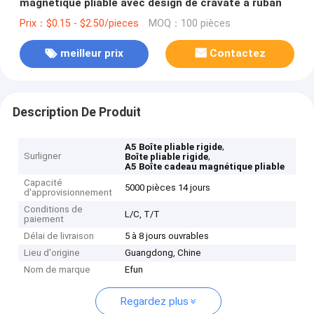
magnétique pliable avec design de cravate à ruban
Prix：$0.15 - $2.50/pieces
MOQ：100 pièces
meilleur prix
Contactez
Description De Produit
,
A5 Boîte pliable rigide
Surligner
,
Boîte pliable rigide
A5 Boîte cadeau magnétique pliable
Capacité
5000 pièces 14 jours
d'approvisionnement
Conditions de
L/C, T/T
paiement
Délai de livraison
5 à 8 jours ouvrables
Lieu d'origine
Guangdong, Chine
Nom de marque
Efun
Regardez plus