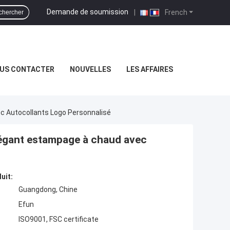
Demande de soumission
|
French
chercher
US CONTACTER
NOUVELLES
LES AFFAIRES
c Autocollants Logo Personnalisé
élégant estampage à chaud avec
uit:
Guangdong, Chine
Efun
ISO9001, FSC certificate