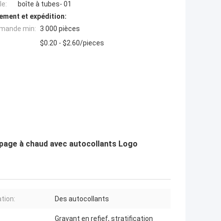
e:
boîte à tubes- 01
ement et expédition:
mande min:
3 000 pièces
$0.20 - $2.60/pieces
mpage à chaud avec autocollants Logo
ation:
Des autocollants
Gravant en refief, stratification