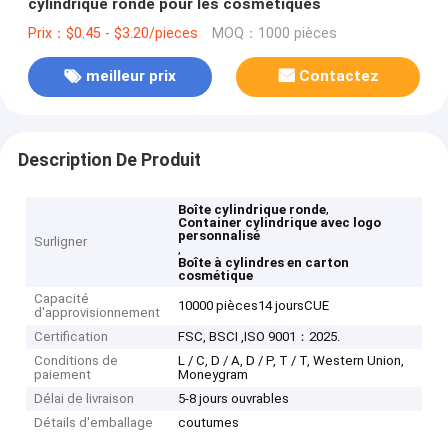
cylindrique ronde pour les cosmétiques
Prix：$0.45 - $3.20/pieces
MOQ：1000 pièces
meilleur prix
Contactez
Description De Produit
,
Boîte cylindrique ronde
Container cylindrique avec logo
personnalisé
Surligner
,
Boîte à cylindres en carton
cosmétique
Capacité
10000 pièces14 joursCUE
d'approvisionnement
Certification
FSC, BSCI ,ISO 9001：2025.
Conditions de
L / C, D / A, D / P, T / T, Western Union,
paiement
Moneygram
Délai de livraison
5-8 jours ouvrables
Détails d'emballage
coutumes