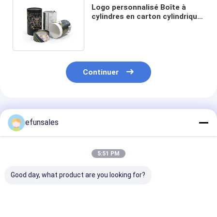
Logo personnalisé Boîte à
cylindres en carton cylindrique
ronde pour les cosmétiques
Continuer
Produits Recommandés
efunsales
5:51 PM
Good day, what product are you looking for?
Tube en papier
Boîte d'emballage de
Boîtes-cadeau