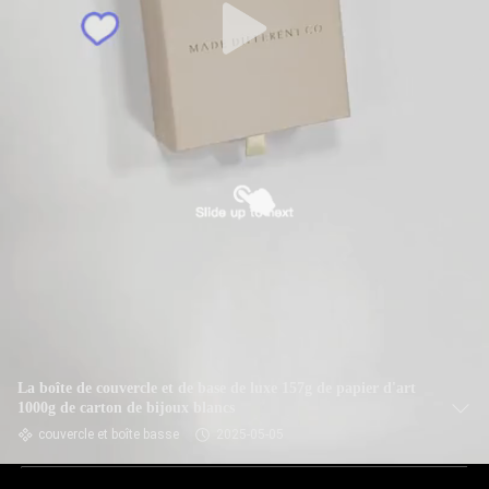
La boîte de couvercle et de base de luxe 157g de papier d'art
1000g de carton de bijoux blancs
couvercle et boîte basse
2025-05-05