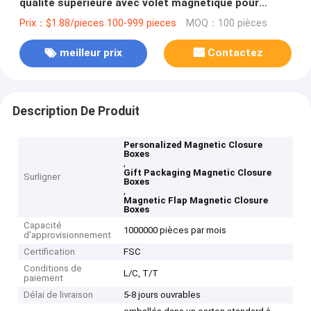
qualité supérieure avec volet magnétique pour
l'emballage cadeau
Prix：$1.88/pieces 100-999 pieces
MOQ：100 pièces
meilleur prix
Contactez
Description De Produit
Personalized Magnetic Closure
Boxes
,
Gift Packaging Magnetic Closure
Surligner
Boxes
,
Magnetic Flap Magnetic Closure
Boxes
Capacité
1000000 pièces par mois
d'approvisionnement
Certification
FSC
Conditions de
L/C, T/T
paiement
Délai de livraison
5-8 jours ouvrables