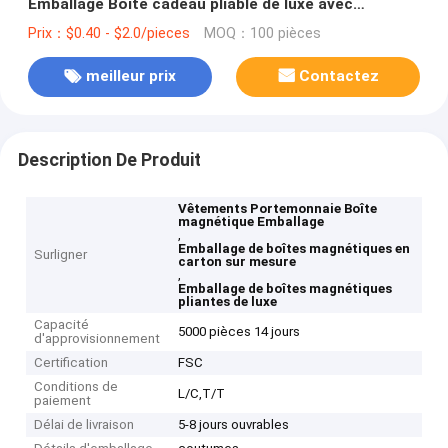
Emballage Boîte cadeau pliable de luxe avec
couvercle magnétique Pour les vêtements de
Prix：$0.40 - $2.0/pieces
MOQ：100 pièces
parfum Portefeuille
meilleur prix
Contactez
Description De Produit
Vêtements Portemonnaie Boîte
magnétique Emballage
,
Emballage de boîtes magnétiques en
Surligner
carton sur mesure
,
Emballage de boîtes magnétiques
pliantes de luxe
Capacité
5000 pièces 14 jours
d'approvisionnement
Certification
FSC
Conditions de
L/C,T/T
paiement
Délai de livraison
5-8 jours ouvrables