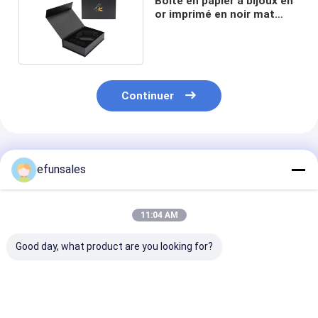
Boîte en papier à bijoux en
or imprimé en noir mat
personnalisé
Continuer
Produits Recommandés
efunsales
11:04 AM
Good day, what product are you looking for?
Logo personnalisé
Boîtes d'emballage
Boîte d'emball
mode Eva carton
rigides en carton
rigide en cart