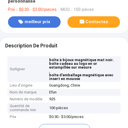
personnalisé
Prix：$0.30 - $3.00/pieces
MOQ：100 pièces
meilleur prix
Contactez
Description De Produit
,
boîte à bijoux magnétique mat noir
boîte cadeau au logo en or
estampillée sur mesure
Surligner
,
boîte d'emballage magnétique avec
insert en mousse
Lieu d'origine
Guangdong, Chine
Nom de marque
Efun
Numéro de modèle
925
Quantité de
100 pièces
commande min
Prix
$0.30 - $3.00/pieces