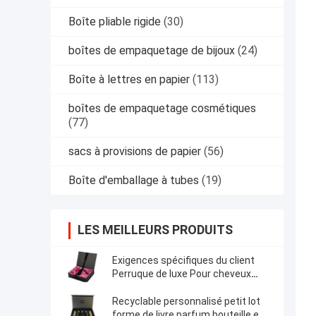
Boîte pliable rigide
(30)
boîtes de empaquetage de bijoux
(24)
Boîte à lettres en papier
(113)
boîtes de empaquetage cosmétiques
(77)
sacs à provisions de papier
(56)
Boîte d'emballage à tubes
(19)
LES MEILLEURS PRODUITS
Exigences spécifiques du client
Perruque de luxe Pour cheveux
Emballage Boîte noire Fermeture
magnétique
Recyclable personnalisé petit lot
forme de livre parfum bouteille en