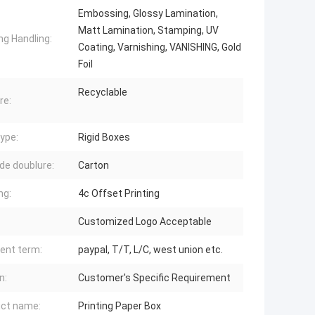
Embossing, Glossy Lamination,
Matt Lamination, Stamping, UV
ng Handling:
Coating, Varnishing, VANISHING, Gold
Foil
Recyclable
re:
ype:
Rigid Boxes
de doublure:
Carton
ng:
4c Offset Printing
Customized Logo Acceptable
ent term:
paypal, T/T, L/C, west union etc.
n:
Customer's Specific Requirement
ct name:
Printing Paper Box