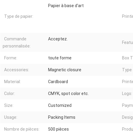
Papier à base d'art
Type de papier:
Printi
Commande
Acceptez.
Featu
personnalisée:
Forme:
toute forme
Box T
Accessories:
Magnetic closure
Type 
Material:
Cardboard
Printi
Color:
CMYK, spot color etc.
Logo:
Size:
Customized
Paym
Usage:
Packing Items
Desig
Nombre de pièces:
500 pièces
Produ