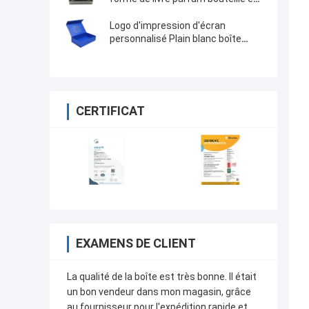
verre emballages cadeaux
cosmétiques
Logo d'impression d'écran
personnalisé Plain blanc boîte
cadeau magnétique pliable pour
vos besoins
CERTIFICAT
EXAMENS DE CLIENT
La qualité de la boîte est très bonne. Il était
un bon vendeur dans mon magasin, grâce
au fournisseur pour l'expédition rapide et