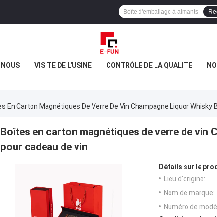
Re
E NOUS
VISITE DE L'USINE
CONTRÔLE DE LA QUALITÉ
NO
es En Carton Magnétiques De Verre De Vin Champagne Liquor Whisky B
Boîtes en carton magnétiques de verre de vin
pour cadeau de vin
Détails sur le prod
Lieu d'origine:
Nom de marque:
Numéro de modèl