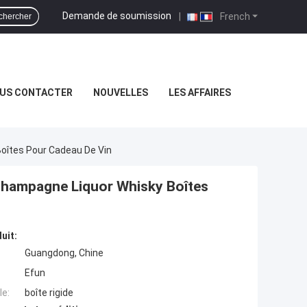
Demande de soumission
|
French
chercher
US CONTACTER
NOUVELLES
LES AFFAIRES
oîtes Pour Cadeau De Vin
 Champagne Liquor Whisky Boîtes
uit:
Guangdong, Chine
Efun
e:
boîte rigide