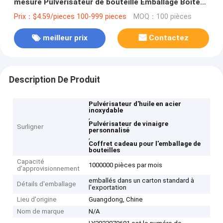
mesure Pulvérisateur de bouteille Emballage Boîtes
cadeau pour bouteilles
Prix：$4.59/pieces 100-999 pieces
MOQ：100 pièces
meilleur prix
Contactez
Description De Produit
Pulvérisateur d'huile en acier
inoxydable
,
Pulvérisateur de vinaigre
Surligner
personnalisé
,
Coffret cadeau pour l'emballage de
bouteilles
Capacité
1000000 pièces par mois
d'approvisionnement
emballés dans un carton standard à
Détails d'emballage
l'exportation
Lieu d'origine
Guangdong, Chine
Nom de marque
N/A