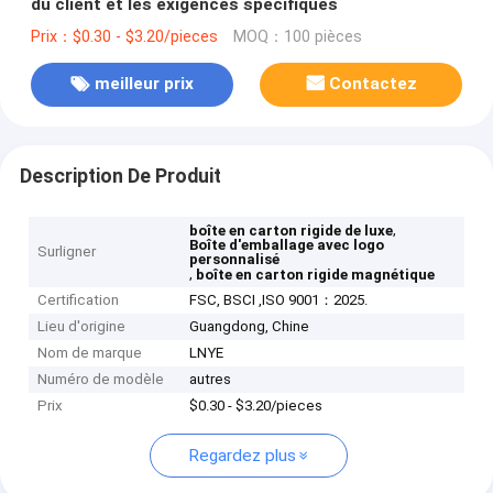
du client et les exigences spécifiques
Prix：$0.30 - $3.20/pieces
MOQ：100 pièces
meilleur prix
Contactez
Description De Produit
,
boîte en carton rigide de luxe
Boîte d'emballage avec logo
Surligner
personnalisé
,
boîte en carton rigide magnétique
Certification
FSC, BSCI ,ISO 9001：2025.
Lieu d'origine
Guangdong, Chine
Nom de marque
LNYE
Numéro de modèle
autres
Prix
$0.30 - $3.20/pieces
Regardez plus