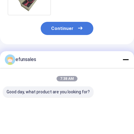
spécifiques
Continuer
Produits Recommandés
efunsales
7:38 AM
Good day, what product are you looking for?
Logo personnalisé
Boîtes d'emballage
Boîte d'emball
mode Eva carton
rigides en carton
rigide en cart
rigide boîte
ondulé recyclable de
fermeture
d'emballage cadeau
taille personnalisée
magnétique de 
magnétique pour
Boîte cadeau
boîte cadeau e
Meilleur prix
Meilleur prix
Meilleur p