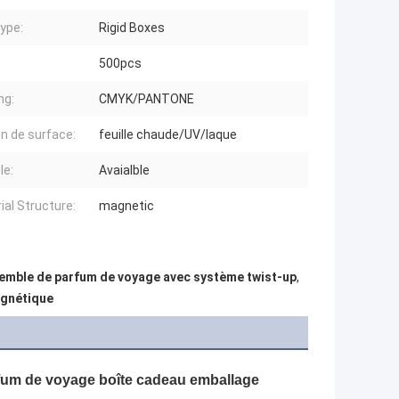
ype:
Rigid Boxes
500pcs
ng:
CMYK/PANTONE
on de surface:
feuille chaude/UV/laque
le:
Avaialble
ial Structure:
magnetic
emble de parfum de voyage avec système twist-up
,
agnétique
parfum de voyage boîte cadeau emballage