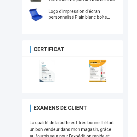
verre emballages cadeaux
cosmétiques
Logo d'impression d'écran
personnalisé Plain blanc boîte
cadeau magnétique pliable pour
vos besoins
CERTIFICAT
EXAMENS DE CLIENT
La qualité de la boîte est très bonne. Il était
un bon vendeur dans mon magasin, grâce
au fournisseur pour l'expédition rapide et