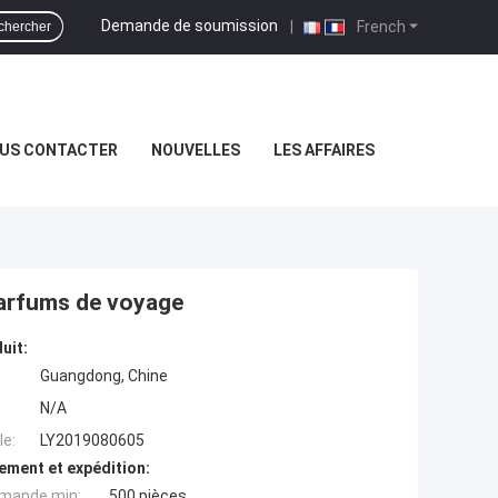
Demande de soumission
|
French
chercher
US CONTACTER
NOUVELLES
LES AFFAIRES
 parfums de voyage
uit:
Guangdong, Chine
N/A
e:
LY2019080605
ement et expédition:
mande min:
500 pièces