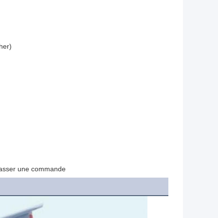
her)
e passer une commande