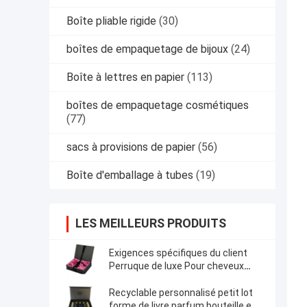
Boîte pliable rigide
(30)
boîtes de empaquetage de bijoux
(24)
Boîte à lettres en papier
(113)
boîtes de empaquetage cosmétiques
(77)
sacs à provisions de papier
(56)
Boîte d'emballage à tubes
(19)
LES MEILLEURS PRODUITS
Exigences spécifiques du client
Perruque de luxe Pour cheveux
Emballage Boîte noire Fermeture
magnétique
Recyclable personnalisé petit lot
forme de livre parfum bouteille en