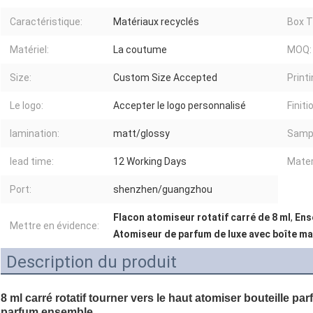
Caractéristique:
Matériaux recyclés
Box T
Matériel:
La coutume
MOQ:
Size:
Custom Size Accepted
Printi
Le logo:
Accepter le logo personnalisé
Finiti
lamination:
matt/glossy
Samp
lead time:
12 Working Days
Mater
Port:
shenzhen/guangzhou
Flacon atomiseur rotatif carré de 8 ml
,
Ens
Mettre en évidence:
Atomiseur de parfum de luxe avec boîte m
Description du produit
8 ml carré rotatif tourner vers le haut atomiser bouteille 
parfum ensemble