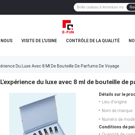
Re
E NOUS
VISITE DE L'USINE
CONTRÔLE DE LA QUALITÉ
NO
périence Du Luxe Avec 8 Ml De Bouteille De Parfums De Voyage
L'expérience du luxe avec 8 ml de bouteille de
Détails sur le prod
Lieu d'origine:
Nom de marque:
Numéro de modèl
Conditions de pai
Quantité de com