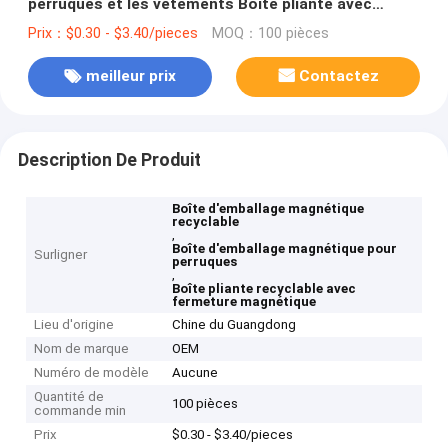
perruques et les vêtements Boîte pliante avec
fermeture magnétique
Prix：$0.30 - $3.40/pieces
MOQ：100 pièces
meilleur prix
Contactez
Description De Produit
Boîte d'emballage magnétique
recyclable
,
Boîte d'emballage magnétique pour
Surligner
perruques
,
Boîte pliante recyclable avec
fermeture magnétique
Lieu d'origine
Chine du Guangdong
Nom de marque
OEM
Numéro de modèle
Aucune
Quantité de
100 pièces
commande min
Prix
$0.30 - $3.40/pieces