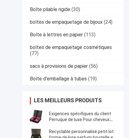
Boîte pliable rigide
(30)
boîtes de empaquetage de bijoux
(24)
Boîte à lettres en papier
(113)
boîtes de empaquetage cosmétiques
(77)
sacs à provisions de papier
(56)
Boîte d'emballage à tubes
(19)
LES MEILLEURS PRODUITS
Exigences spécifiques du client
Perruque de luxe Pour cheveux
Emballage Boîte noire Fermeture
magnétique
Recyclable personnalisé petit lot
forme de livre parfum bouteille en