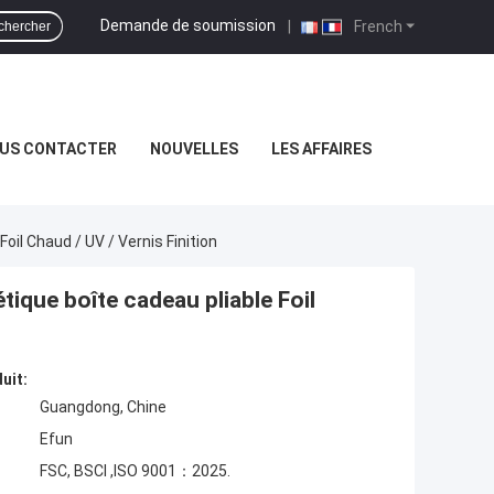
Demande de soumission
|
French
chercher
US CONTACTER
NOUVELLES
LES AFFAIRES
il Chaud / UV / Vernis Finition
ique boîte cadeau pliable Foil
uit:
Guangdong, Chine
Efun
FSC, BSCI ,ISO 9001：2025.