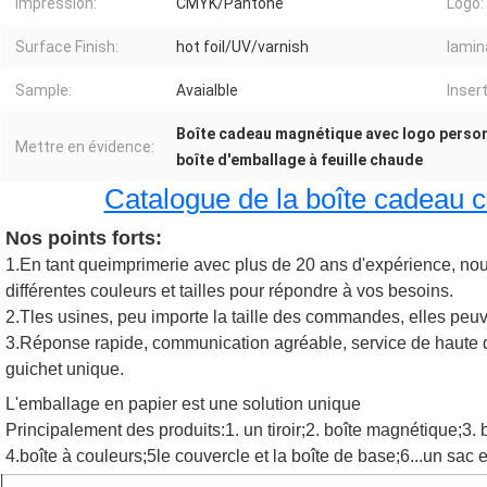
Impression:
CMYK/Pantone
Logo:
Surface Finish:
hot foil/UV/varnish
lamin
Sample:
Avaialble
Insert
Boîte cadeau magnétique avec logo perso
Mettre en évidence:
boîte d'emballage à feuille chaude
Catalogue de la boîte cadeau cli
Nos points forts:
1.En tant que
imprimerie avec plus de 20 ans d'expérience, nou
différentes couleurs et tailles pour répondre à vos besoins.
2.T
les usines, peu importe la taille des commandes, elles peuv
3.
Réponse rapide, communication agréable, service de haute qual
guichet unique.
L'emballage en papier est une solution unique
Principalement des produits:1. un tiroir;2. boîte magnétique;3. b
4.boîte à couleurs;5le couvercle et la boîte de base;6...un sac e