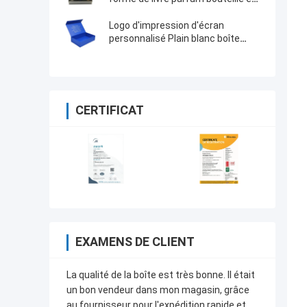
verre emballages cadeaux
cosmétiques
Logo d'impression d'écran
personnalisé Plain blanc boîte
cadeau magnétique pliable pour
vos besoins
CERTIFICAT
EXAMENS DE CLIENT
La qualité de la boîte est très bonne. Il était
un bon vendeur dans mon magasin, grâce
au fournisseur pour l'expédition rapide et