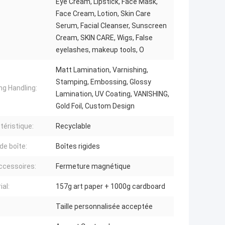
Eye Cream, Lipstick, Face Mask,
Face Cream, Lotion, Skin Care
Serum, Facial Cleanser, Sunscreen
Cream, SKIN CARE, Wigs, False
eyelashes, makeup tools, O
Matt Lamination, Varnishing,
Stamping, Embossing, Glossy
ng Handling:
Lamination, UV Coating, VANISHING,
Gold Foil, Custom Design
téristique:
Recyclable
de boîte:
Boîtes rigides
ccessoires:
Fermeture magnétique
ial:
157g art paper + 1000g cardboard
Taille personnalisée acceptée