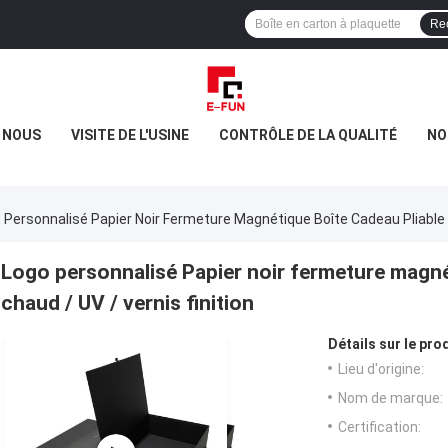
Re
E NOUS
VISITE DE L'USINE
CONTRÔLE DE LA QUALITÉ
NO
 Personnalisé Papier Noir Fermeture Magnétique Boîte Cadeau Pliable Fo
Logo personnalisé Papier noir fermeture magnét
chaud / UV / vernis finition
Détails sur le prod
Lieu d'origine:
Nom de marque:
Certification: