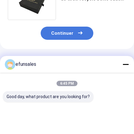
de papier de luxe
Continuer
Produits Recommandés
efunsales
6:45 PM
Good day, what product are you looking for?
Logo personnalisé de
Boîte d'emballage
CMYK Petite bo
luxe petit tiroir boîte
coulissante
tiroir à diapos
de carton bijoux
rectangulaire
boîte d'emballage
personnalisée et