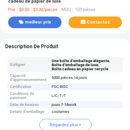
cadeau de papier de luxe
Prix：$0.30 - $3.30/pieces
MOQ：100 pièces
meilleur prix
Contactez
Description De Produit
,
Une boîte d'emballage élégante
Surligner
,
Boîte d'emballage de luxe
Boîte cadeau en papier recyclé
Capacité
5000 pièces 14 jours
d'approvisionnement
Certification
FSC BISC
Conditions de
L/C, T/T
paiement
Délai de livraison
jours 7-14work
Détails d'emballage
coutumes
Regardez plus