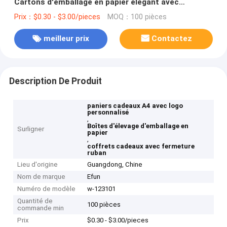
Cartons d'emballage en papier élégant avec
fermeture à ruban
Prix：$0.30 - $3.00/pieces
MOQ：100 pièces
meilleur prix
Contactez
Description De Produit
paniers cadeaux A4 avec logo
personnalisé
,
Boîtes d'élevage d'emballage en
Surligner
papier
,
coffrets cadeaux avec fermeture
ruban
Lieu d'origine
Guangdong, Chine
Nom de marque
Efun
Numéro de modèle
w-123101
Quantité de
100 pièces
commande min
Prix
$0.30 - $3.00/pieces