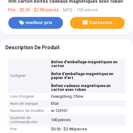
mm carton boîtes cadeaux magnétiques avec ruban
Prix：$0.50 - $2.98/pieces
MOQ：100 pièces
meilleur prix
Contactez
Description De Produit
Boîtes d'emballage magnétiques en
carton
,
Boîte d'emballage magnétique en
Surligner
papier d'art
,
Boîtes cadeaux magnétiques en
carton avec ruban
Lieu d'origine
Guangdong, Chine
Nom de marque
Efun
Numéro de modèle
w-123101
Quantité de
100 pièces
commande min
Prix
$0.50 - $2.98/pieces