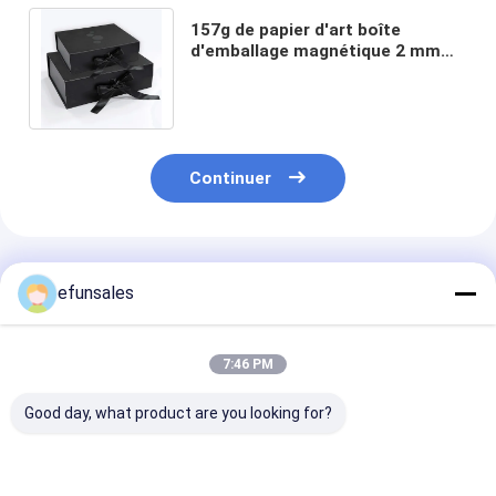
157g de papier d'art boîte
d'emballage magnétique 2 mm
carton boîtes cadeaux
magnétiques avec ruban
Continuer
Produits Recommandés
efunsales
7:46 PM
Good day, what product are you looking for?
Logo personnalisé
Boîtes d'emballage
Boîte d'emball