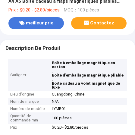
A4 A5 Boîte cadeau à flaps magnétiques pliables
profonds
Prix：$0.20 - $2.80/pieces
MOQ：100 pièces
meilleur prix
Contactez
Description De Produit
Boîte à emballage magnétique en
carton
,
Surligner
Boîte d'emballage magnétique pliable
,
Boîte cadeau à volet magnétique de
luxe
Lieu d'origine
Guangdong, Chine
Nom de marque
N/A
Numéro de modèle
LYMB01
Quantité de
100 pièces
commande min
Prix
$0.20 - $2.80/pieces