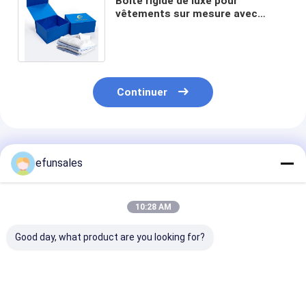
Boîte rigide de luxe pour
vêtements sur mesure avec
étiquette en feuille d'or et
fermeture magnétique bleue
Continuer
Produits Recommandés
efunsales
10:28 AM
Good day, what product are you looking for?
Logo personnalisé
Boîtes d'emballage
Boîte d'emball
mode Eva carton
rigides en carton
rigide en cart