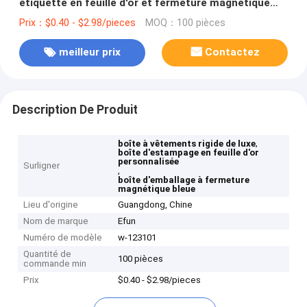
étiquette en feuille d'or et fermeture magnétique
bleue
Prix：$0.40 - $2.98/pieces
MOQ：100 pièces
meilleur prix
Contactez
Description De Produit
,
boîte à vêtements rigide de luxe
boîte d'estampage en feuille d'or
personnalisée
Surligner
,
boîte d'emballage à fermeture
magnétique bleue
Lieu d'origine
Guangdong, Chine
Nom de marque
Efun
Numéro de modèle
w-123101
Quantité de
100 pièces
commande min
Prix
$0.40 - $2.98/pieces