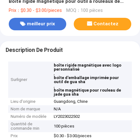
Boîte rigide magnétique pour outil à rouleaux de
Guasha Jade Gua Sha
Prix：$0.30 - $3.00/pieces
MOQ：100 pièces
meilleur prix
Contactez
Description De Produit
boîte rigide magnétique avec logo
personnalisé
,
boîte d'emballage imprimée pour
Surligner
outil de gua sha
,
boîte magnétique pour rouleau de
jade gua sha
Lieu d'origine
Guangdong, Chine
Nom de marque
N/A
Numéro de modèle
LY2023022502
Quantité de
100 pièces
commande min
Prix
$0.30 - $3.00/pieces