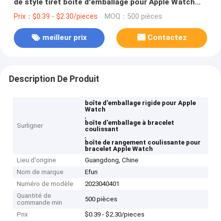
de style tiret boîte d'emballage pour Apple Watch
Band
Prix：$0.39 - $2.30/pieces
MOQ：500 pièces
meilleur prix
Contactez
Description De Produit
boîte d'emballage rigide pour Apple
Watch
,
boîte d'emballage à bracelet
Surligner
coulissant
,
boîte de rangement coulissante pour
bracelet Apple Watch
Lieu d'origine
Guangdong, Chine
Nom de marque
Efun
Numéro de modèle
2023040401
Quantité de
500 pièces
commande min
Prix
$0.39 - $2.30/pieces