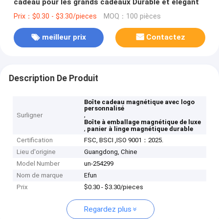
cadeau pour les grands cadeaux Durable et élégant
Prix：$0.30 - $3.30/pieces
MOQ：100 pièces
meilleur prix
Contactez
Description De Produit
Boîte cadeau magnétique avec logo
personnalisé
,
Surligner
Boîte à emballage magnétique de luxe
,
panier à linge magnétique durable
Certification
FSC, BSCI ,ISO 9001：2025.
Lieu d'origine
Guangdong, Chine
Model Number
un-254299
Nom de marque
Efun
Prix
$0.30 - $3.30/pieces
Regardez plus