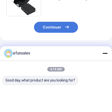
grands cadeaux Durable et
élégant
Continuer
Produits Recommandés
efunsales
6:19 AM
Good day, what product are you looking for?
Logo personnalisé
Boîtes d'emballage
Boîte d'emball
mode Eva carton
rigides en carton
rigide en cart
rigide boîte
ondulé recyclable de
fermeture
d'emballage cadeau
taille personnalisée
magnétique de 