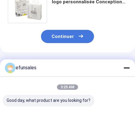
logo personnalisée Conception
de tuck direct inverse pour
casque casque
Continuer
Produits Recommandés
efunsales
3:25 AM
Good day, what product are you looking for?
Boîte en papier
Jouet personnalisé
Logo personna
imprimé pour câble
Cosmétiques
Carton pliable
USB électronique,
Vêtements Affichage
papier Sac à t