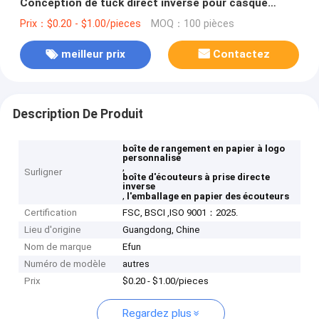
Conception de tuck direct inverse pour casque
casque
Prix：$0.20 - $1.00/pieces
MOQ：100 pièces
meilleur prix
Contactez
Description De Produit
boîte de rangement en papier à logo
personnalisé
,
Surligner
boîte d'écouteurs à prise directe
inverse
,
l'emballage en papier des écouteurs
Certification
FSC, BSCI ,ISO 9001：2025.
Lieu d'origine
Guangdong, Chine
Nom de marque
Efun
Numéro de modèle
autres
Prix
$0.20 - $1.00/pieces
Regardez plus