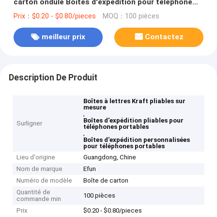
carton ondulé Boîtes d'expédition pour téléphone
portable
Prix：$0.20 - $0.80/pieces
MOQ：100 pièces
meilleur prix
Contactez
Description De Produit
Boîtes à lettres Kraft pliables sur
mesure
,
Boîtes d'expédition pliables pour
Surligner
téléphones portables
,
Boîtes d'expédition personnalisées
pour téléphones portables
Lieu d'origine
Guangdong, Chine
Nom de marque
Efun
Numéro de modèle
Boîte de carton
Quantité de
100 pièces
commande min
Prix
$0.20 - $0.80/pieces