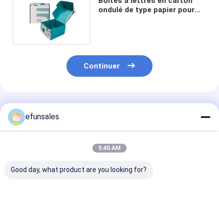
Boîtes à lettres en carton
ondulé de type papier pour
bijoux et cosmétiques
Continuer
Produits Recommandés
efunsales
5:40 AM
Good day, what product are you looking for?
Boîtes à chaussures
Boîtes d'expédition
Boîtes pliables
de luxe
pour avions
recyclées en c