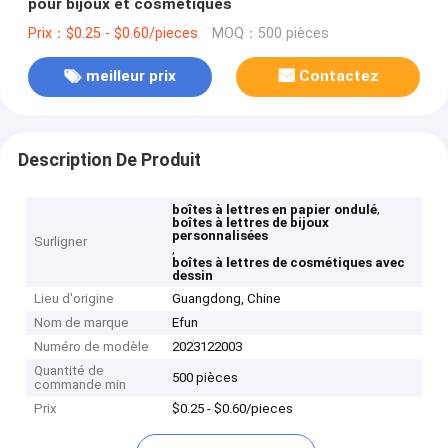
pour bijoux et cosmétiques
Prix：$0.25 - $0.60/pieces
MOQ：500 pièces
meilleur prix
Contactez
Description De Produit
,
boîtes à lettres en papier ondulé
boîtes à lettres de bijoux
personnalisées
Surligner
,
boîtes à lettres de cosmétiques avec
dessin
Lieu d'origine
Guangdong, Chine
Nom de marque
Efun
Numéro de modèle
2023122003
Quantité de
500 pièces
commande min
Prix
$0.25 - $0.60/pieces