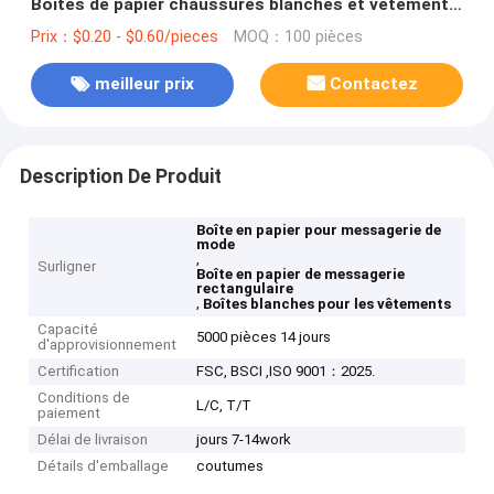
Boîtes de papier chaussures blanches et vêtements
Boîtes d'expédition
Prix：$0.20 - $0.60/pieces
MOQ：100 pièces
meilleur prix
Contactez
Description De Produit
Boîte en papier pour messagerie de
mode
,
Surligner
Boîte en papier de messagerie
rectangulaire
,
Boîtes blanches pour les vêtements
Capacité
5000 pièces 14 jours
d'approvisionnement
Certification
FSC, BSCI ,ISO 9001：2025.
Conditions de
L/C, T/T
paiement
Délai de livraison
jours 7-14work
Détails d'emballage
coutumes